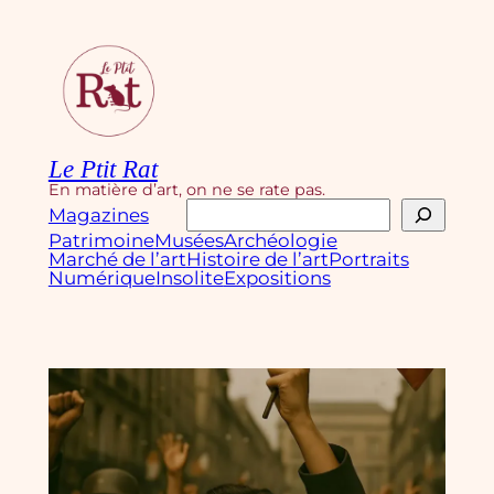
Aller
au
contenu
Le Ptit Rat
En matière d’art, on ne se rate pas.
Rechercher
Magazines
Patrimoine
Musées
Archéologie
Marché de l’art
Histoire de l’art
Portraits
Numérique
Insolite
Expositions