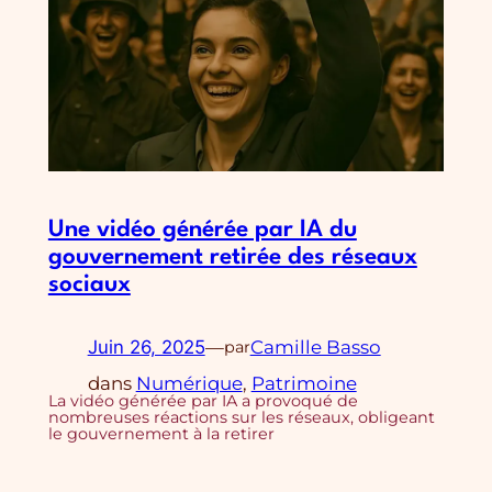
Une vidéo générée par IA du
gouvernement retirée des réseaux
sociaux
Juin 26, 2025
—
Camille Basso
par
dans
Numérique
, 
Patrimoine
La vidéo générée par IA a provoqué de
nombreuses réactions sur les réseaux, obligeant
le gouvernement à la retirer