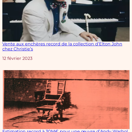
Vente aux enchères record de la collection d’Elton John
chez Christie’s
Date
12 février 2023
Estimation record à 30M€ pour une œuvre d’Andy Warhol