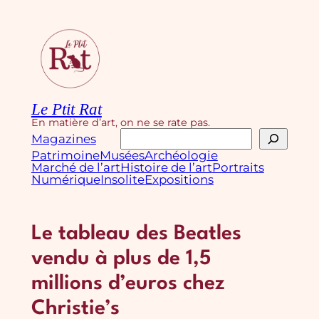
Aller
au
contenu
Le Ptit Rat
En matière d’art, on ne se rate pas.
Rechercher
Magazines
Patrimoine
Musées
Archéologie
Marché de l’art
Histoire de l’art
Portraits
Numérique
Insolite
Expositions
Le tableau des Beatles
vendu à plus de 1,5
millions d’euros chez
Christie’s