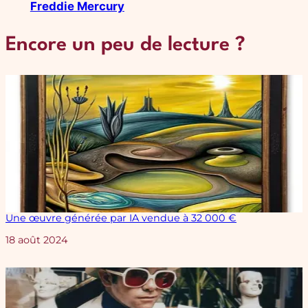
Freddie Mercury
Encore un peu de lecture ?
Une œuvre générée par IA vendue à 32 000 €
Date
18 août 2024