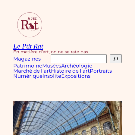
Aller
au
contenu
Le Ptit Rat
En matière d’art, on ne se rate pas.
Rechercher
Magazines
Patrimoine
Musées
Archéologie
Marché de l’art
Histoire de l’art
Portraits
Numérique
Insolite
Expositions