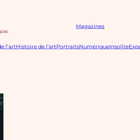
Magazines
 pas.
e l’art
Histoire de l’art
Portraits
Numérique
Insolite
Expo