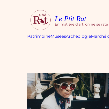
Aller
au
contenu
Le Ptit Rat
En matière d’art, on ne se rate
Patrimoine
Musées
Archéologie
Marché d