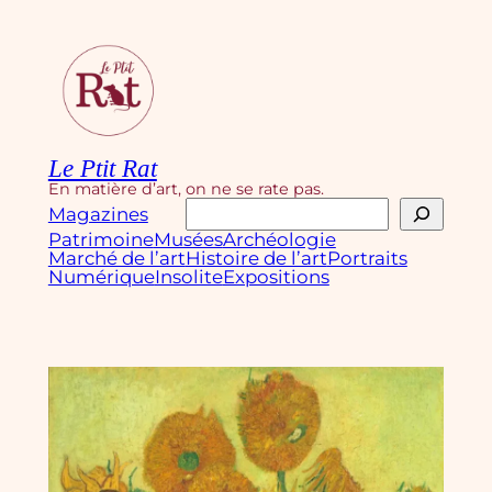
Aller
au
contenu
Le Ptit Rat
En matière d’art, on ne se rate pas.
Rechercher
Magazines
Patrimoine
Musées
Archéologie
Marché de l’art
Histoire de l’art
Portraits
Numérique
Insolite
Expositions