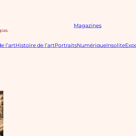
Magazines
 pas.
e l’art
Histoire de l’art
Portraits
Numérique
Insolite
Expo