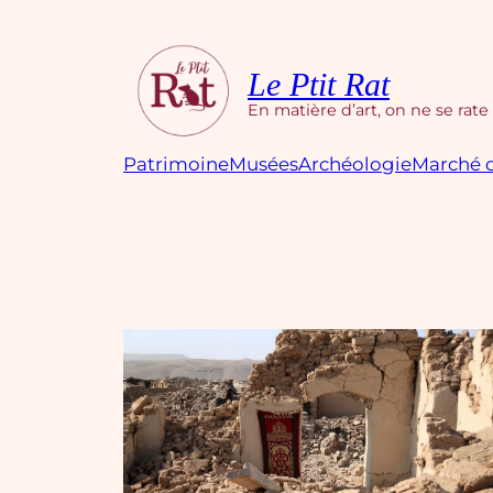
Aller
au
contenu
Le Ptit Rat
En matière d’art, on ne se rate
Patrimoine
Musées
Archéologie
Marché d