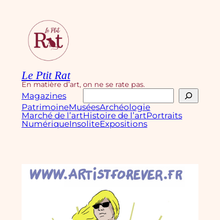
Aller
au
contenu
Le Ptit Rat
En matière d’art, on ne se rate pas.
Rechercher
Magazines
Patrimoine
Musées
Archéologie
Marché de l’art
Histoire de l’art
Portraits
Numérique
Insolite
Expositions