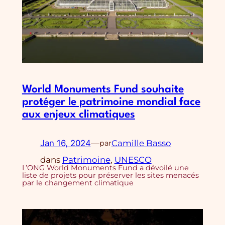
World Monuments Fund souhaite
protéger le patrimoine mondial face
aux enjeux climatiques
Jan 16, 2024
—
Camille Basso
par
dans
Patrimoine
, 
UNESCO
L’ONG World Monuments Fund a dévoilé une
liste de projets pour préserver les sites menacés
par le changement climatique