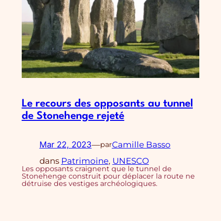
Le recours des opposants au tunnel
de Stonehenge rejeté
Mar 22, 2023
—
Camille Basso
par
dans
Patrimoine
, 
UNESCO
Les opposants craignent que le tunnel de
Stonehenge construit pour déplacer la route ne
détruise des vestiges archéologiques.