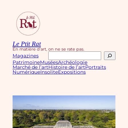
Aller
au
contenu
Le Ptit Rat
En matière d’art, on ne se rate pas.
Rechercher
Magazines
Patrimoine
Musées
Archéologie
Marché de l’art
Histoire de l’art
Portraits
Numérique
Insolite
Expositions