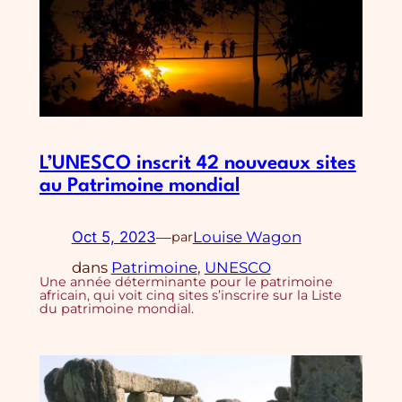
L’UNESCO inscrit 42 nouveaux sites
au Patrimoine mondial
Oct 5, 2023
—
Louise Wagon
par
dans
Patrimoine
, 
UNESCO
Une année déterminante pour le patrimoine
africain, qui voit cinq sites s’inscrire sur la Liste
du patrimoine mondial.