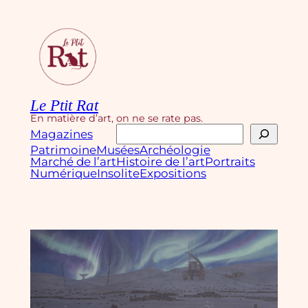
Aller
au
contenu
Le Ptit Rat
En matière d’art, on ne se rate pas.
Rechercher
Magazines
Patrimoine
Musées
Archéologie
Marché de l’art
Histoire de l’art
Portraits
Numérique
Insolite
Expositions