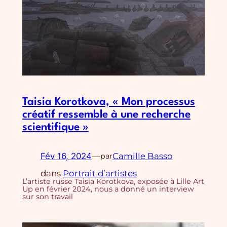
Taisia Korotkova, « Mon processus
créatif ressemble à une recherche
scientifique »
Fév 16, 2024
—
Camille Basso
par
dans
Portrait d’artistes
L’artiste russe Taisia Korotkova, exposée à Lille Art
Up en février 2024, nous a donné un interview
sur son travail