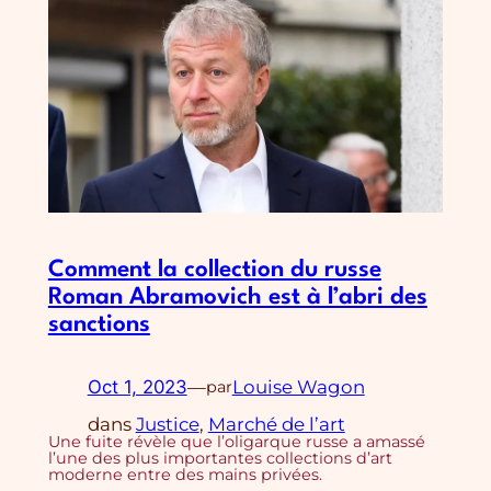
Comment la collection du russe
Roman Abramovich est à l’abri des
sanctions
Oct 1, 2023
—
Louise Wagon
par
dans
Justice
, 
Marché de l’art
Une fuite révèle que l’oligarque russe a amassé
l’une des plus importantes collections d’art
moderne entre des mains privées.