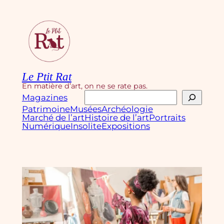
Aller
au
contenu
Le Ptit Rat
En matière d’art, on ne se rate pas.
Rechercher
Magazines
Patrimoine
Musées
Archéologie
Marché de l’art
Histoire de l’art
Portraits
Numérique
Insolite
Expositions