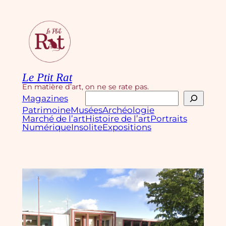
Aller
au
contenu
Le Ptit Rat
En matière d’art, on ne se rate pas.
Rechercher
Magazines
Patrimoine
Musées
Archéologie
Marché de l’art
Histoire de l’art
Portraits
Numérique
Insolite
Expositions