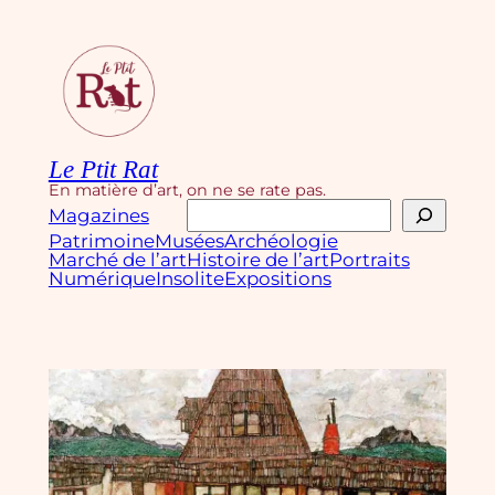
Aller
au
contenu
Le Ptit Rat
En matière d’art, on ne se rate pas.
Rechercher
Magazines
Patrimoine
Musées
Archéologie
Marché de l’art
Histoire de l’art
Portraits
Numérique
Insolite
Expositions