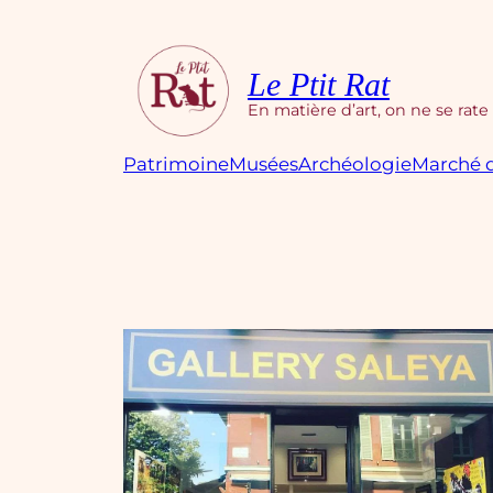
Aller
au
contenu
Le Ptit Rat
En matière d’art, on ne se rate
Patrimoine
Musées
Archéologie
Marché d