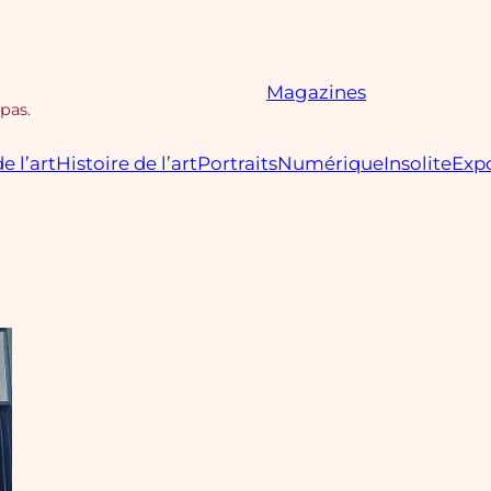
Magazines
 pas.
e l’art
Histoire de l’art
Portraits
Numérique
Insolite
Expo