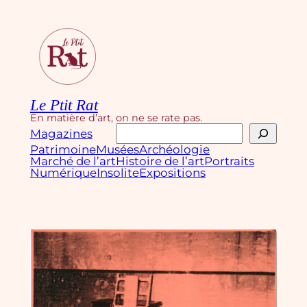
Aller
au
contenu
Le Ptit Rat
En matière d’art, on ne se rate pas.
Rechercher
Magazines
Patrimoine
Musées
Archéologie
Marché de l’art
Histoire de l’art
Portraits
Numérique
Insolite
Expositions