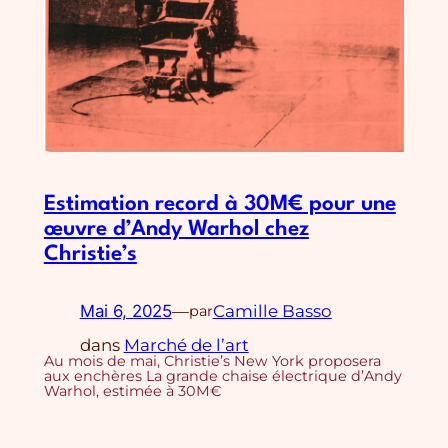
Estimation record à 30M€ pour une
œuvre d’Andy Warhol chez
Christie’s
Mai 6, 2025
—
Camille Basso
par
dans
Marché de l’art
Au mois de mai, Christie’s New York proposera
aux enchères La grande chaise électrique d’Andy
Warhol, estimée à 30M€