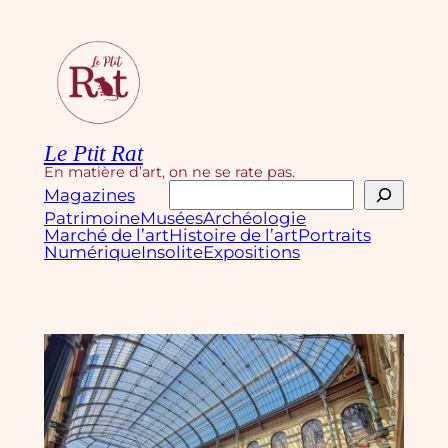
Aller
au
contenu
Le Ptit Rat
En matière d’art, on ne se rate pas.
Rechercher
Magazines
Patrimoine
Musées
Archéologie
Marché de l’art
Histoire de l’art
Portraits
Numérique
Insolite
Expositions