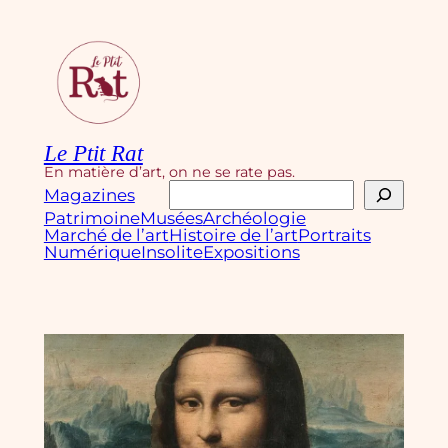
Aller
au
contenu
Le Ptit Rat
En matière d’art, on ne se rate pas.
Rechercher
Magazines
Patrimoine
Musées
Archéologie
Marché de l’art
Histoire de l’art
Portraits
Numérique
Insolite
Expositions