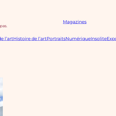
Magazines
 pas.
e l’art
Histoire de l’art
Portraits
Numérique
Insolite
Expo