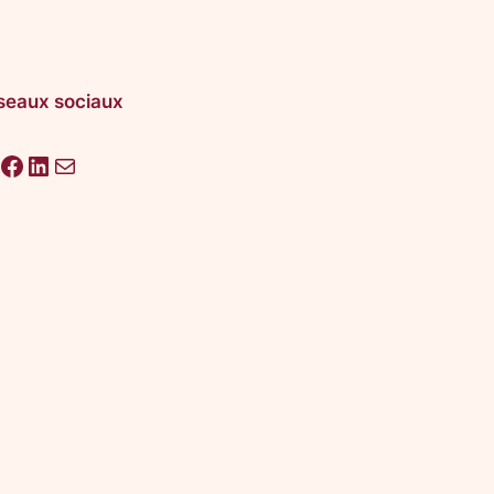
seaux sociaux
acebook
LinkedIn
E-mail