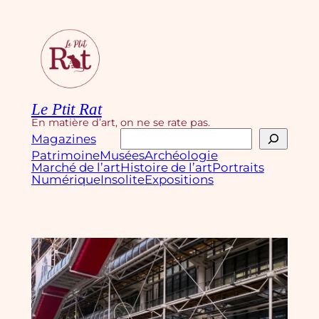
Aller
au
contenu
Le Ptit Rat
En matière d’art, on ne se rate pas.
Rechercher
Magazines
Patrimoine
Musées
Archéologie
Marché de l’art
Histoire de l’art
Portraits
Numérique
Insolite
Expositions