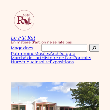
Aller
au
contenu
Le Ptit Rat
En matière d’art, on ne se rate pas.
Rechercher
Magazines
Patrimoine
Musées
Archéologie
Marché de l’art
Histoire de l’art
Portraits
Numérique
Insolite
Expositions