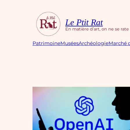
Aller
au
contenu
Le Ptit Rat
En matière d’art, on ne se rate
Patrimoine
Musées
Archéologie
Marché d