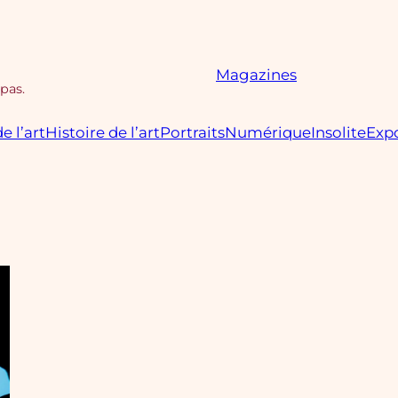
Magazines
 pas.
e l’art
Histoire de l’art
Portraits
Numérique
Insolite
Expo