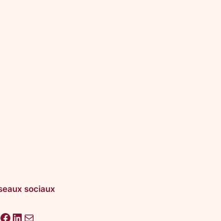
seaux sociaux
acebook
LinkedIn
E-mail