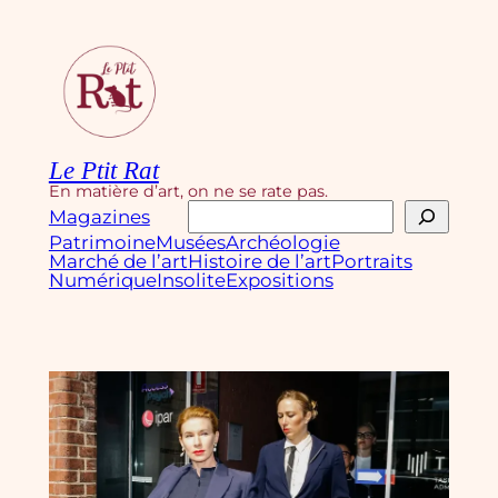
Aller
au
contenu
Le Ptit Rat
En matière d’art, on ne se rate pas.
Rechercher
Magazines
Patrimoine
Musées
Archéologie
Marché de l’art
Histoire de l’art
Portraits
Numérique
Insolite
Expositions