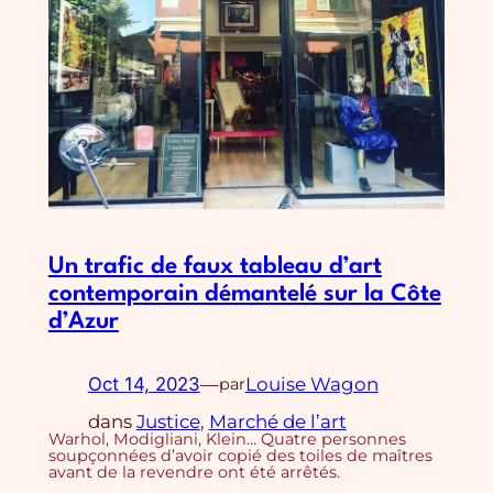
Un trafic de faux tableau d’art
contemporain démantelé sur la Côte
d’Azur
Oct 14, 2023
—
Louise Wagon
par
dans
Justice
, 
Marché de l’art
Warhol, Modigliani, Klein… Quatre personnes
soupçonnées d’avoir copié des toiles de maîtres
avant de la revendre ont été arrêtés.