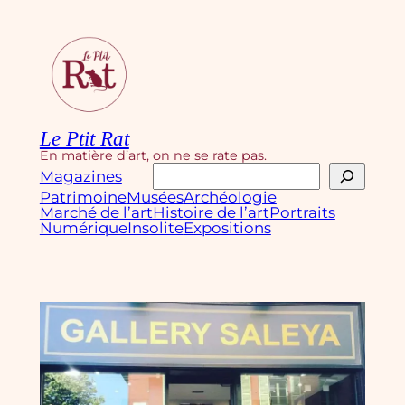
Aller
au
contenu
Le Ptit Rat
En matière d’art, on ne se rate pas.
Rechercher
Magazines
Patrimoine
Musées
Archéologie
Marché de l’art
Histoire de l’art
Portraits
Numérique
Insolite
Expositions