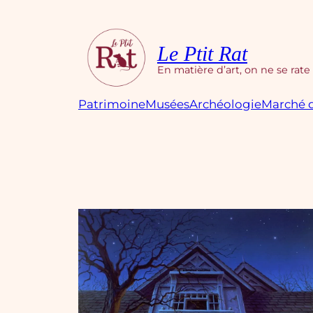
Aller
au
contenu
Le Ptit Rat
En matière d’art, on ne se rate
Patrimoine
Musées
Archéologie
Marché d