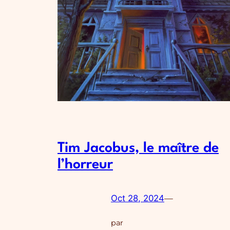
Tim Jacobus, le maître de
l’horreur
Oct 28, 2024
—
par