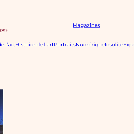
Magazines
 pas.
e l’art
Histoire de l’art
Portraits
Numérique
Insolite
Expo