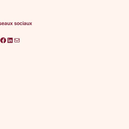
seaux sociaux
acebook
LinkedIn
E-mail