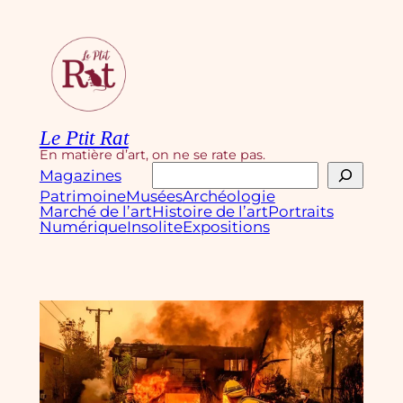
Aller
au
contenu
Le Ptit Rat
En matière d’art, on ne se rate pas.
Rechercher
Magazines
Patrimoine
Musées
Archéologie
Marché de l’art
Histoire de l’art
Portraits
Numérique
Insolite
Expositions