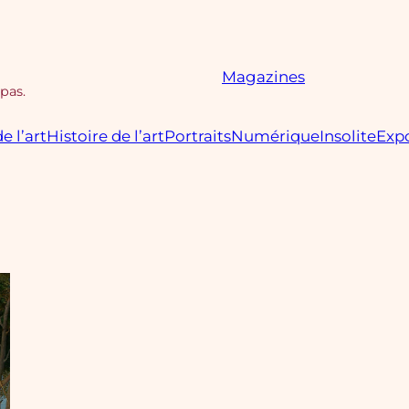
Magazines
 pas.
e l’art
Histoire de l’art
Portraits
Numérique
Insolite
Expo