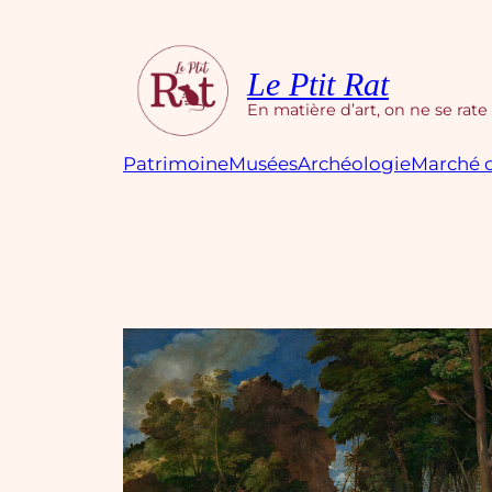
Aller
au
contenu
Le Ptit Rat
En matière d’art, on ne se rate
Patrimoine
Musées
Archéologie
Marché d