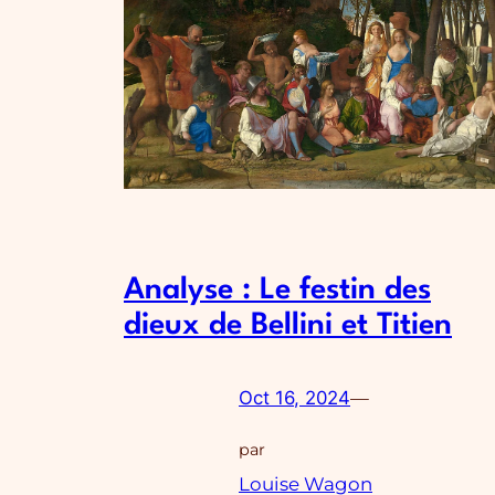
Analyse : Le festin des
dieux de Bellini et Titien
Oct 16, 2024
—
par
Louise Wagon