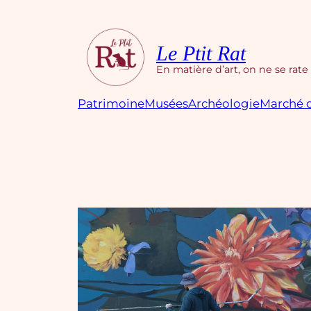
Aller
au
contenu
Le Ptit Rat
En matière d’art, on ne se rate
Patrimoine
Musées
Archéologie
Marché d