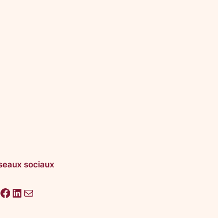
seaux sociaux
acebook
LinkedIn
E-mail