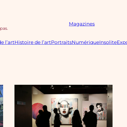
Magazines
 pas.
e l’art
Histoire de l’art
Portraits
Numérique
Insolite
Expo