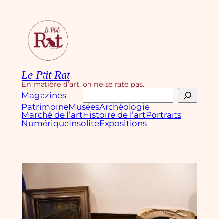
Aller
au
contenu
Le Ptit Rat
En matière d’art, on ne se rate pas.
Rechercher
Magazines
Patrimoine
Musées
Archéologie
Marché de l’art
Histoire de l’art
Portraits
Numérique
Insolite
Expositions