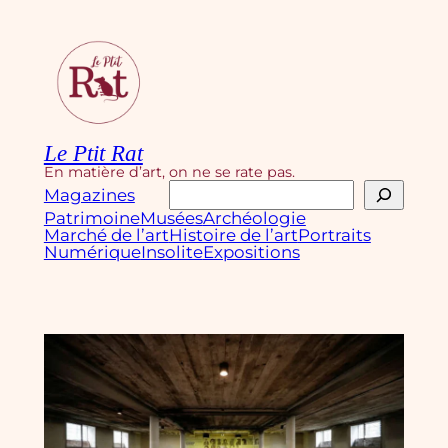
Aller
au
contenu
Le Ptit Rat
En matière d’art, on ne se rate pas.
Rechercher
Magazines
Patrimoine
Musées
Archéologie
Marché de l’art
Histoire de l’art
Portraits
Numérique
Insolite
Expositions