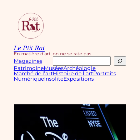
Aller
au
contenu
Le Ptit Rat
En matière d’art, on ne se rate pas.
Rechercher
Magazines
Patrimoine
Musées
Archéologie
Marché de l’art
Histoire de l’art
Portraits
Numérique
Insolite
Expositions