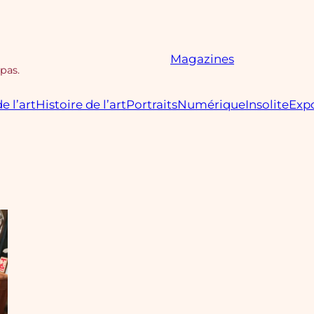
Magazines
 pas.
e l’art
Histoire de l’art
Portraits
Numérique
Insolite
Expo