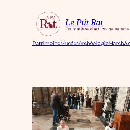
Aller
au
contenu
Le Ptit Rat
En matière d’art, on ne se rate
Patrimoine
Musées
Archéologie
Marché d