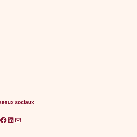
seaux sociaux
acebook
LinkedIn
E-mail