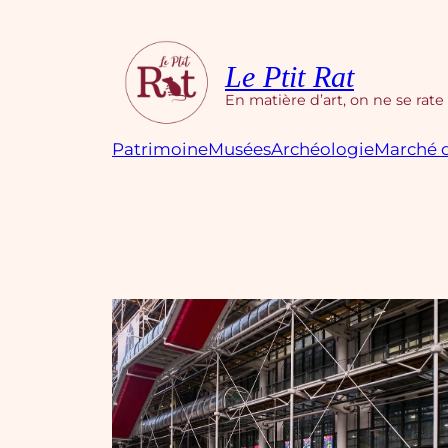
Aller
au
contenu
Le Ptit Rat
En matière d’art, on ne se rate
Patrimoine
Musées
Archéologie
Marché d