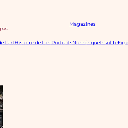
Magazines
 pas.
e l’art
Histoire de l’art
Portraits
Numérique
Insolite
Expo