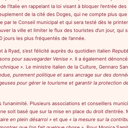
de l’Italie en rappelant la loi visant à bloquer l’entrée de
peuplement de la cité des Doges, qui ne compte plus que
ée par le Conseil municipal et qui sera testé dès le prin
r la ville et limiter le flux des touristes d’un jour, qu
0 jours les plus fréquentés de l’année.
 à Ryad, s’est félicité auprès du quotidien italien
Repubb
isons pour sauvegarder Venise ».
Il a également dénoncé
technique ».
Le ministre italien de la Culture, Gennaro Sa
due, purement politique et sans ancrage sur des donné
euses pour gérer le tourisme et garantir la protection de 
s l’unanimité. Plusieurs associations et conseillers muni
ne soit basé que sur la mise en place du droit d’entrée. 
raire en plein désarroi »
et que
« la mesure sur la contri
 montrer que l’on fait quelque chose ».
Pour Monica Sambo