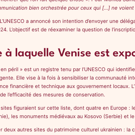
munication bien orchestrée pour ceux qui […] ne voient 
e. L’UNESCO a annoncé son intention d’envoyer une délég
2024. L’objectif est de réexaminer la question de l’inscript
te à laquelle Venise est exp
en péril » est un registre tenu par l’UNESCO qui identifi
ente. Elle vise à la fois à sensibiliser la communauté i
ance financière et technique aux gouvernement locaux. L’in
 de l’efficacité des mesures de conservation.
tes figuraient sur cette liste, dont quatre en Europe : l
e), les monuments médiévaux au Kosovo (Serbie) et le c
er deux autres sites du patrimoine culturel ukrainien : la