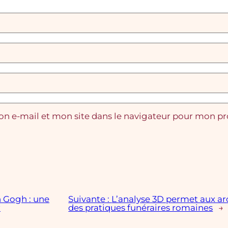
n e-mail et mon site dans le navigateur pour mon p
n Gogh : une
Suivante :
L’analyse 3D permet aux a
r
des pratiques funéraires romaines
→