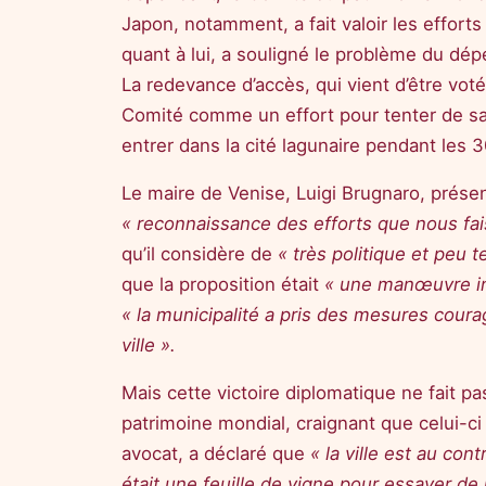
Japon, notamment, a fait valoir les efforts 
quant à lui, a souligné le problème du dé
La redevance d’accès, qui vient d’être vot
Comité comme un effort pour tenter de sauve
entrer dans la cité lagunaire pendant les 3
Le maire de Venise, Luigi Brugnaro, présent
« reconnaissance des efforts que nous fa
qu’il considère de
« très politique et peu 
que la proposition était
« une manœuvre in
« la municipalité a pris des mesures courag
ville ».
Mais cette victoire diplomatique ne fait pa
patrimoine mondial, craignant que celui-ci 
avocat, a déclaré que
« la ville est au cont
était une feuille de vigne pour essayer de