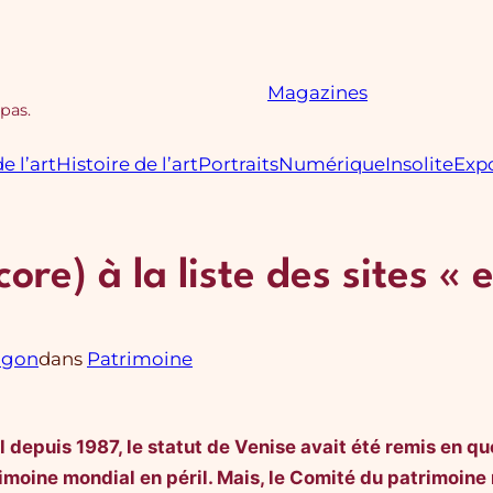
Magazines
 pas.
e l’art
Histoire de l’art
Portraits
Numérique
Insolite
Expo
re) à la liste des sites « e
agon
dans
Patrimoine
ial depuis 1987, le statut de Venise avait été remis en
patrimoine mondial en péril. Mais, le Comité du patrimoin