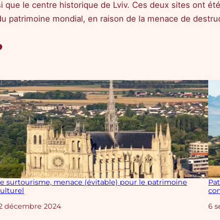
 que le centre historique de Lviv. Ces deux sites ont été 
u patrimoine mondial, en raison de la menace de destruc
?
e surtourisme, menace (évitable) pour le patrimoine
Pat
ulturel
con
Date
12 décembre 2024
Da
6 