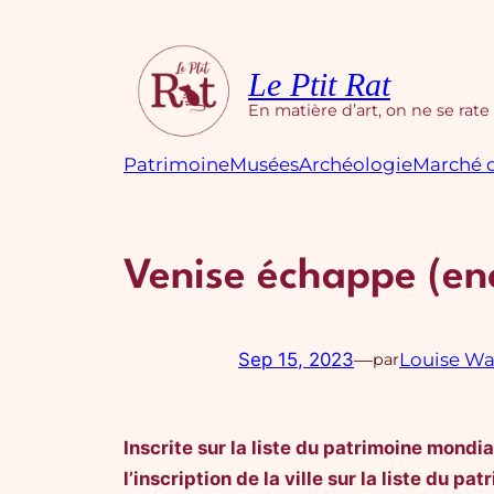
Aller
au
contenu
Le Ptit Rat
En matière d’art, on ne se rate
Patrimoine
Musées
Archéologie
Marché d
Venise échappe (enco
Sep 15, 2023
—
Louise W
par
Inscrite sur la liste du patrimoine mond
l’inscription de la ville sur la liste du 